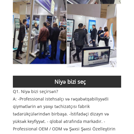
Niyə bizi seç
Q1. Niyə bizi seçirsən?
A: -Professional istehsalçı və rəqabətqabiliyyətli
qiymətlərin ən yaxşı təchizatçısı fabrik
tədarükçülərindən birbaşa. -İstifadəçi dizayn və
yüksək keyfiyyət. - qlobal ətrafında markadır. -
Professional OEM / ODM və Şəxsi Şəxsi Özelleştirin