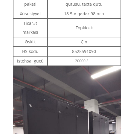
paketi
qutusu, taxta qutu
Xüsusiyyət
18.5-ə qədər 98inch
Ticarət
Topkiosk
markası
Əskik
Çin
HS kodu
8528591090
İstehsal gücü
20000 / il