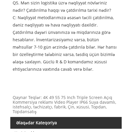
Q5. Mən sizin logistika üzrə nəqliyyat növləriniz
nədir? Çatdırılma haqqı və çatdırılma tarixi nədir?
C: Nəqliyyat metodlarımıza əsasən təcili çatdırılma,
dəniz nəqliyyatı və hava nəqliyyatı daxildir.
Çatdırılma dəyəri ünvanınıza və miqdarınıza görə
hesablanır. İnventarizasiyamız varsa, bütün
məhsullar 7-10 gün ərzində çatdırıla bilər. Hər hansı
bir özelleştirme tələbiniz varsa, təsdiq üçün bizimlə
əlaqə saxlayın. Güclü R & D komandamız xüsusi
ehtiyaclarınıza vaxtında cavab verə bilər.
Qaynar Teqlər: 4K 49 55 75 Inch Triple Screen Açıq
Kommersiya reklamı Video Player IP66 Suya davamlı,
istehsalçı, təchizatçı, fabrik, Çin, xüsusi, Topdan,
Topdansatış
Əlaqədar Kateqoriya