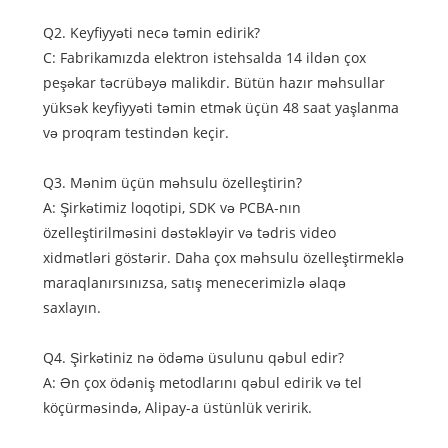
Q2. Keyfiyyəti necə təmin edirik?
C: Fabrikamızda elektron istehsalda 14 ildən çox
peşəkar təcrübəyə malikdir. Bütün hazır məhsullar
yüksək keyfiyyəti təmin etmək üçün 48 saat yaşlanma
və proqram testindən keçir.
Q3. Mənim üçün məhsulu özelleştirin?
A: Şirkətimiz loqotipi, SDK və PCBA-nın
özelleştirilməsini dəstəkləyir və tədris video
xidmətləri göstərir. Daha çox məhsulu özelleştirmeklə
maraqlanırsınızsa, satış menecerimizlə əlaqə
saxlayın.
Q4. Şirkətiniz nə ödəmə üsulunu qəbul edir?
A: Ən çox ödəniş metodlarını qəbul edirik və tel
köçürməsində, Alipay-a üstünlük veririk.