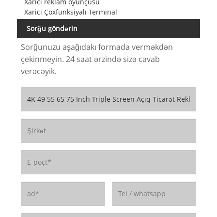
Xarici reklam oyunçusu
Xarici Çoxfunksiyalı Terminal
Sorğu göndərin
Sorğunuzu aşağıdakı formada verməkdən
çekinmeyin. 24 saat ərzində sizə cavab
verəcəyik.