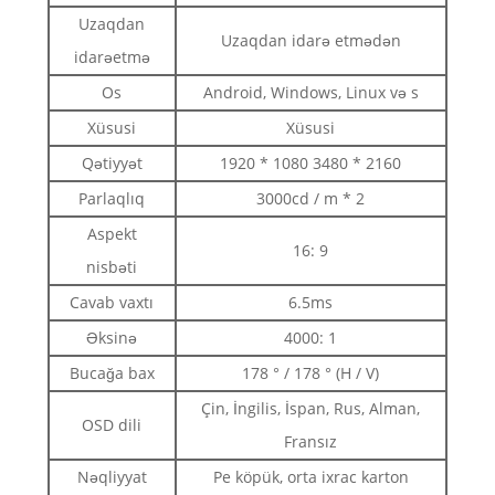
Uzaqdan
Uzaqdan idarə etmədən
idarəetmə
Os
Android, Windows, Linux və s
Xüsusi
Xüsusi
Qətiyyət
1920 * 1080 3480 * 2160
Parlaqlıq
3000cd / m * 2
Aspekt
16: 9
nisbəti
Cavab vaxtı
6.5ms
Əksinə
4000: 1
Bucağa bax
178 ° / 178 ° (H / V)
Çin, İngilis, İspan, Rus, Alman,
OSD dili
Fransız
Nəqliyyat
Pe köpük, orta ixrac karton