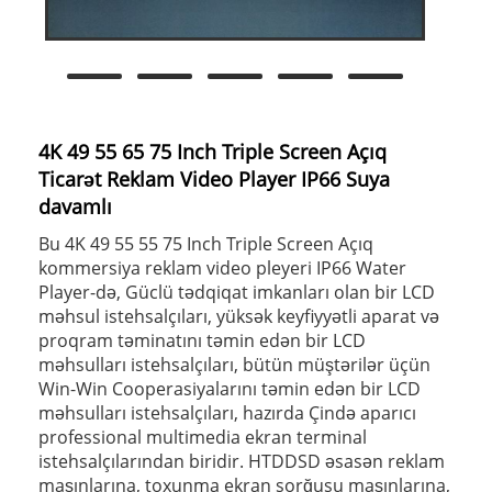
4K 49 55 65 75 Inch Triple Screen Açıq
Ticarət Reklam Video Player IP66 Suya
davamlı
Bu 4K 49 55 55 75 Inch Triple Screen Açıq
kommersiya reklam video pleyeri IP66 Water
Player-də, Güclü tədqiqat imkanları olan bir LCD
məhsul istehsalçıları, yüksək keyfiyyətli aparat və
proqram təminatını təmin edən bir LCD
məhsulları istehsalçıları, bütün müştərilər üçün
Win-Win Cooperasiyalarını təmin edən bir LCD
məhsulları istehsalçıları, hazırda Çində aparıcı
professional multimedia ekran terminal
istehsalçılarından biridir. HTDDSD əsasən reklam
maşınlarına, toxunma ekran sorğusu maşınlarına,