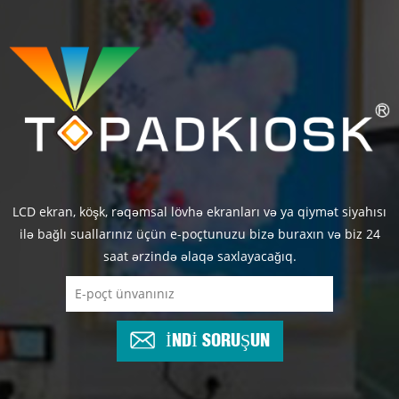
LCD ekran, köşk, rəqəmsal lövhə ekranları və ya qiymət siyahısı
ilə bağlı suallarınız üçün e-poçtunuzu bizə buraxın və biz 24
saat ərzində əlaqə saxlayacağıq.
İNDİ SORUŞUN