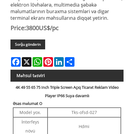
elektron lövhələrə, multimedia şəbəkə
məlumatlarının buraxma sistemləri və digər
terminal ekranı məhsullarına diqqət yetirin.
Price:3800US$/pc
Sorğu göndərin
Facebook
X
WhatsApp
Pinterest
LinkedIn
Share
Məhsul təsviri
4K 49 55 65 75 Inch Triple Screen Açıq Ticarət Reklam Video
Player IP66 Suya davamlı
Əsas məlumat
O
Model yox.
Tks-ofsd-027
İnterfeys
Hdmi
növü