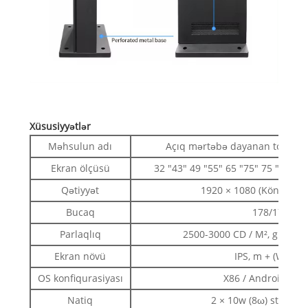
Xüsusiyyətlər
Məhsulun adı
Açıq mərtəbə dayanan totem 
Ekran ölçüsü
32 "43" 49 "55" 65 "75" 75 "86" 10
Qətiyyət
1920 × 1080 (Könüllü ü
Bucaq
178/178
Parlaqlıq
2500-3000 CD / M², günəş i
Ekran növü
IPS, m + (WRGB)
OS konfiqurasiyası
X86 / Android / Ba
Natiq
2 × 10w (8ω) stereo s