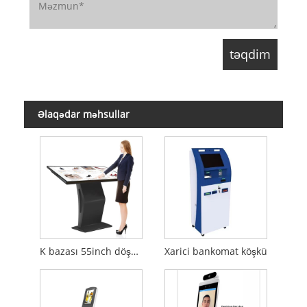
Əlaqədar məhsullar
K bazası 55inch döşəməsi Daimi Məlumat Kiosk
Xarici bankomat köşkü