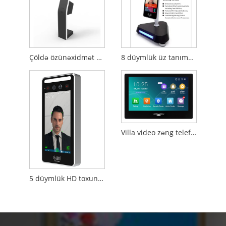
Çöldə özünəxidmət köşkü
8 düymlük üz tanıma terminal cihazı divara quraşdırılmışdır
Villa video zəng telefonları üçün 7 düymlük qapalı bölmə interkom qapı zəngi
5 düymlük HD toxunma ekranlı üz giriş nəzarətçisi Linux