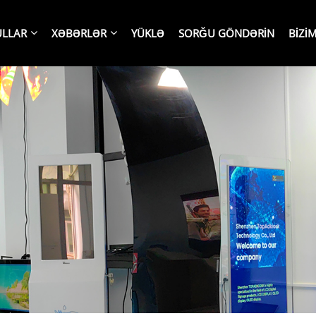
LLAR
XƏBƏRLƏR
YÜKLƏ
SORĞU GÖNDƏRIN
BIZI