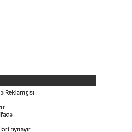
ə Reklamçısı
ər
ifadə
ləri oynayır