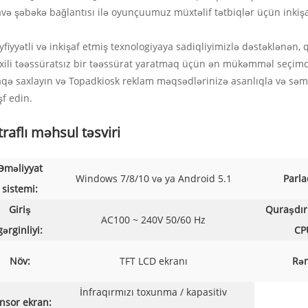
avə şəbəkə bağlantısı ilə oyunçuumuz müxtəlif tətbiqlər üçün inkişaf 
yfiyyətli və inkişaf etmiş texnologiyaya sadiqliyimizlə dəstəklənə
xili təəssüratsız bir təəssürat yaratmaq üçün ən mükəmməl seçimdi
aqə saxlayın və Topadkiosk reklam məqsədlərinizə asanlıqla və səmər
şf edin.
raflı məhsul təsviri
Əməliyyat
Windows 7/8/10 və ya Android 5.1
Parla
sistemi:
Giriş
Quraşdır
AC100 ~ 240V 50/60 Hz
gərginliyi:
CP
Növ:
TFT LCD ekranı
Rən
İnfraqırmızı toxunma / kapasitiv
nsor ekran: