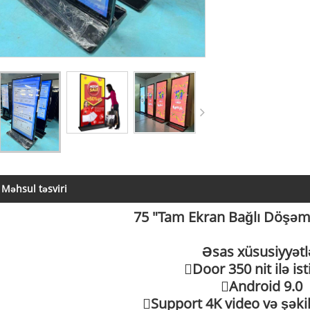
Məhsul təsviri
75 "Tam Ekran Bağlı Döşəm
Əsas xüsusiyyətl
Door 350 nit ilə ist
Android 9.0
Support 4K video və şəkil