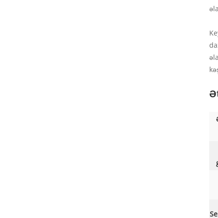
əl
Ke
da
əl
kə
Ət
Se