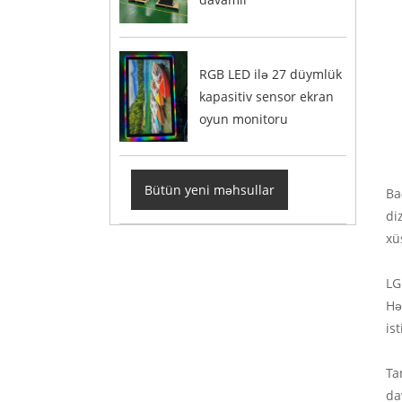
RGB LED ilə 27 düymlük
kapasitiv sensor ekran
oyun monitoru
Bütün yeni məhsullar
Ba
di
xü
LG
Hə
is
Ta
da