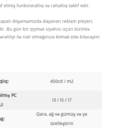
etmiş funksionallıq və rahatlıq təklif edir.
n, qapalı döşəməmizdə dayanan reklam pleyeri,
r. Bu gün bir qiymət siyahısı üçün bizimlə
əliliyi ilə nail olmağınıza kömək edə biləcəyini
qlıq:
450cd / m2
ılmış PC
I3 / I5 / I7
U:
Qara, ağ və gümüş və ya
g:
özelleştirin