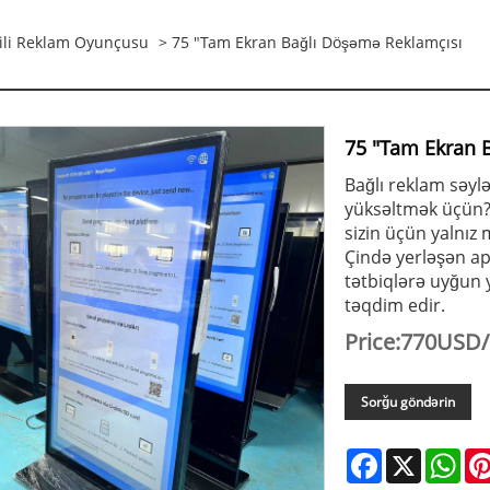
ili Reklam Oyunçusu
> 75 "Tam Ekran Bağlı Döşəmə Reklamçısı
75 "Tam Ekran 
Bağlı reklam səylər
yüksəltmək üçün?
sizin üçün yalnız
Çində yerləşən apa
tətbiqlərə uyğun y
təqdim edir.
Price:770USD
Sorğu göndərin
Facebook
X
Wha