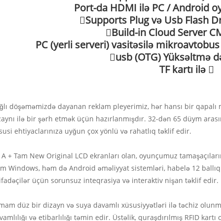
Port-da HDMI ilə PC / Android 
Supports Plug və Usb Flash D
Build-in Cloud Server C
PC (yerli serveri) vasitəsilə mikroavtobu
usb (OTG) Yüksəltmə də
TF kartı ilə 
ğlı döşəməmizdə dayanan reklam pleyerimiz, hər hansı bir qapalı m
zaynı ilə bir şərh etmək üçün hazırlanmışdır. 32-dən 65 düym ara
susi ehtiyaclarınıza uyğun çox yönlü və rahatlıq təklif edir.
 A + Tam New Original LCD ekranları olan, oyunçumuz tamaşaçılarınız
m Windows, həm də Android əməliyyat sistemləri, habelə 12 ballıq 
tifadəçilər üçün sorunsuz inteqrasiya və interaktiv nişan təklif edir.
mam düz bir dizayn və suya davamlı xüsusiyyətləri ilə təchiz olu
vamlılığı və etibarlılığı təmin edir. Üstəlik, quraşdırılmış RFID kart