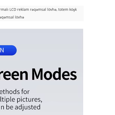
rmalı LCD reklam rəqəmsal lövhə, totem köşk
əqəmsal lövhə