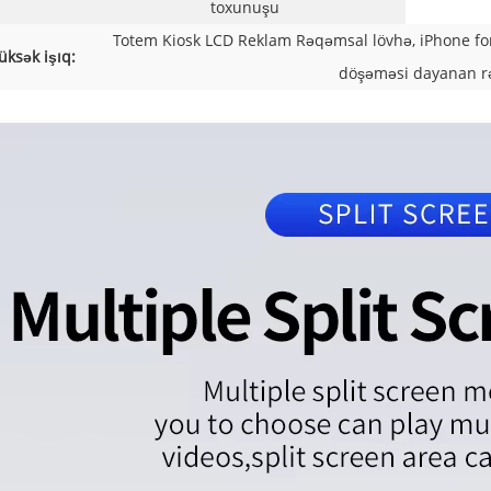
toxunuşu
Totem Kiosk LCD Reklam Rəqəmsal lövhə, iPhone fo
üksək işıq:
döşəməsi dayanan r