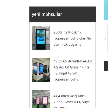
yeni məhsullar
2500nits Kiosk 4K
rəqəmsal lövhə olan 86
düymlük döşəmə
49 55 65 düymlük AGAR
AG AG AR Glass 4K 4G
ilə ikiqat tərəfli
rəqəmsal lövhə
4k 43inch Açıq Kiosk
Video Player IP66 Suya
davamlı