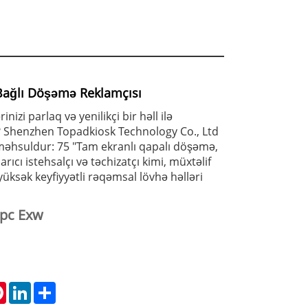
Bağlı Döşəmə Reklamçısı
inizi parlaq və yenilikçi bir həll ilə
 Shenzhen Topadkiosk Technology Co., Ltd
 məhsuldur: 75 "Tam ekranlı qapalı döşəmə,
rıcı istehsalçı və təchizatçı kimi, müxtəlif
üksək keyfiyyətli rəqəmsal lövhə həlləri
/pc Exw
tsApp
Pinterest
LinkedIn
Share