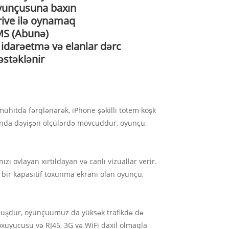
oyunçusuna baxın
rive ilə oynamaq
MS (Abunə)
s idarəetmə və elanlar dərc
stəklənir
ühitdə fərqlənərək, iPhone şəkilli totem köşk
sında dəyişən ölçülərdə mövcuddur, oyunçu,
ı ovlayan xırtıldayan və canlı vizuallar verir.
bir kapasitif toxunma ekranı olan oyunçu,
nmuşdur, oyunçuumuz da yüksək trafikdə də
ı oxuyucusu və RJ45, 3G və WiFi daxil olmaqla