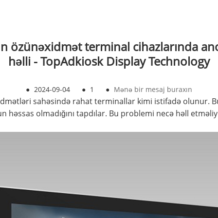
nın özünəxidmət terminal cihazlarında a
həlli - TopAdkiosk Display Technology
●
2024-09-04
●
1
●
Mənə bir mesaj buraxın
xidmətləri sahəsində rahat terminallar kimi istifadə olunur.
n həssas olmadığını tapdılar. Bu problemi necə həll etməliy