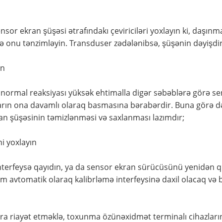
nsor ekran şüşəsi ətrafındakı çeviriciləri yoxlayın ki, daşı
cə onu tənzimləyin. Transduser zədələnibsə, şüşənin dəyişdir
ın
ormal reaksiyası yüksək ehtimalla digər səbəblərə görə sen
ın ona davamlı olaraq basmasına bərabərdir. Buna görə də, 
n şüşəsinin təmizlənməsi və saxlanması lazımdır;
ni yoxlayın
l interfeysə qayıdın, ya da sensor ekran sürücüsünü yenidən 
em avtomatik olaraq kalibrləmə interfeysinə daxil olacaq və
lara riayət etməklə, toxunma özünəxidmət terminalı cihazlar