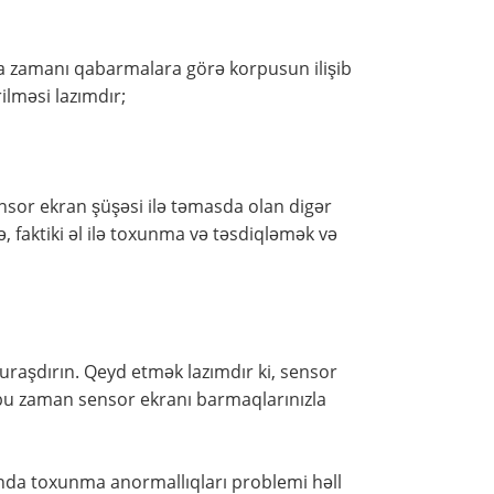
nma zamanı qabarmalara görə korpusun ilişib
ilməsi lazımdır;
sor ekran şüşəsi ilə təmasda olan digər
faktiki əl ilə toxunma və təsdiqləmək və
quraşdırın. Qeyd etmək lazımdır ki, sensor
 bu zaman sensor ekranı barmaqlarınızla
ında toxunma anormallıqları problemi həll