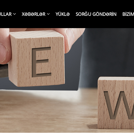
LLAR
XƏBƏRLƏR
YÜKLƏ
SORĞU GÖNDƏRIN
BIZI