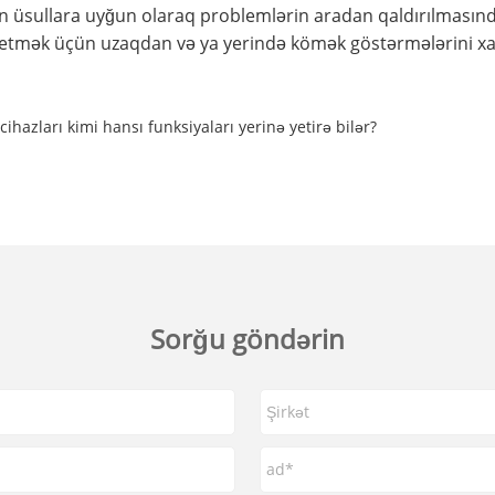
lən üsullara uyğun olaraq problemlərin aradan qaldırılmasın
ll etmək üçün uzaqdan və ya yerində kömək göstərmələrini xah
ihazları kimi hansı funksiyaları yerinə yetirə bilər?
Sorğu göndərin