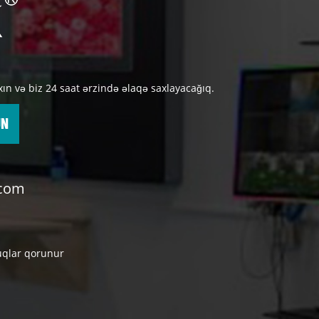
xın və biz 24 saat ərzində əlaqə saxlayacağıq.
UN
.com
uqlar qorunur