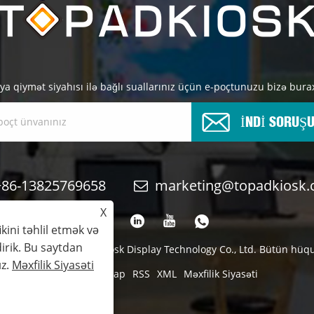
ya qiymət siyahısı ilə bağlı suallarınız üçün e-poçtunuzu bizə bura
İNDİ SORUŞ
+86-13825769658
marketing@topadkiosk
X
ikini təhlil etmək və
irik. Bu saytdan
2024 Shenzhen TopAdkiosk Display Technology Co., Ltd. Bütün hüq
ız.
Məxfilik Siyasəti
Links
Sitemap
RSS
XML
Məxfilik Siyasəti