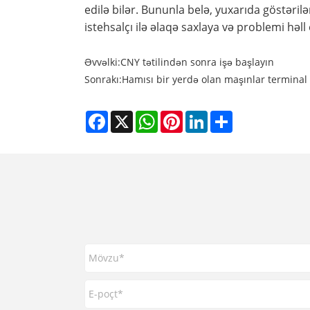
edilə bilər. Bununla belə, yuxarıda göstəri
istehsalçı ilə əlaqə saxlaya və problemi hə
Əvvəlki:
CNY tətilindən sonra işə başlayın
Sonrakı:
Hamısı bir yerdə olan maşınlar terminal c
Facebook
X
WhatsApp
Pinterest
LinkedIn
Share