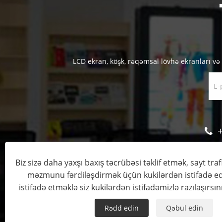
LCD ekran, köşk, rəqəmsal lövhə ekranları və 
Biz sizə daha yaxşı baxış təcrübəsi təklif etmək, sayt traf
məzmunu fərdiləşdirmək üçün kukilərdən istifadə ed
Copyright © 
istifadə etməklə siz kukilərdən istifadəmizlə razılaşırsın
Rədd edin
Qəbul edin