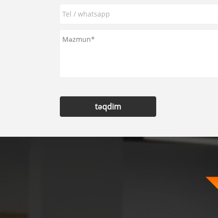
təqdim