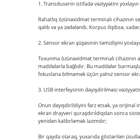
1. Transduserin istifadə vəziyyətini yoxlayın
Rahatlıq özünəxidmət terminalı cihazının se
qalıb və ya zədələnib. Korpus ilişibsə, sadə
2. Sensor ekran şüşəsinin təmizliyini yoxlay
Toxunma özünəxidmət terminalı cihazının an
maddələrlə bağlıdır. Bu maddələr barmaqlar
fokuslana bilməmək üçün yalnız sensor ekra
3. USB interfeysinin dəyişdirilməsi vəziyyəti
Onun dəyişdirildiyini fərz etsək, ya orijina
ekran drayveri quraşdırıldıqdan sonra sist
yenidən kalibrləmək lazımdır;
Bir qayda olaraq, yuxarıda göstərilən üsul